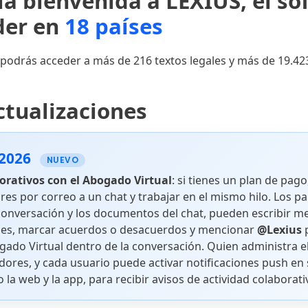
la bienvenida a LEXIUS, el so
Jurisprudencia
íder en
18 países
Corte Suprema de Justicia
odrás acceder a más de 216 textos legales y más de 19.42
Sala de l
ctualizaciones
Sala de lo Civil
Constituc
 2026
NUEVO
orativos con el Abogado Virtual
: si tienes un plan de pag
Sala de lo Penal
res por correo a un chat y trabajar en el mismo hilo. Los pa
conversación y los documentos del chat, pueden escribir m
es, marcar acuerdos o desacuerdos y mencionar
@Lexius
p
gado Virtual dentro de la conversación. Quien administra e
ores, y cada usuario puede activar notificaciones push en 
la web y la app, para recibir avisos de actividad colaborati
¿Tienes dudas acerca de cómo usar la aplicación? Visita nuest