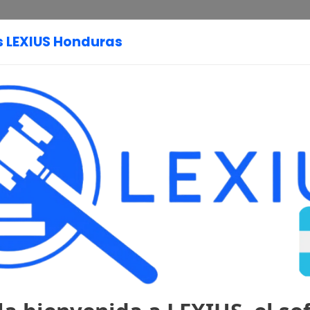
 LEXIUS Honduras
Página Principal
Legislación
Constitución
Códigos
1982