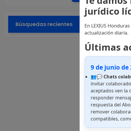
Te damos 
jurídico l
Búsquedas recientes
En LEXIUS Honduras p
actualización diaria.
Últimas a
9 de junio de
👥💬
Chats colab
invitar colaborado
aceptados ven la 
responder mensaj
respuesta del Abo
remover colaborad
compatibles, como 